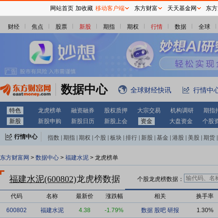
网站首页
加收藏
移动客户端
东方财富
天天基金网
东方
财经
焦点
股票
新股
期指
期权
行情
数据
全球
数据中心
全球财经快讯
行情中
特色
龙虎榜单
融资融券
股权质押
大宗交易
机构调研
期指
新股
新股申购
新股日历
新股上会
资金
大盘资金
个股
行情中心
指数
|
期指
|
期权
|
个股
|
板块
|
排行
|
新股
|
基金
|
港股
|
美股
|
期货
|
外汇
|
黄金
|
自选股
|
自选基金
东方财富网
>
数据中心
>
福建水泥
> 龙虎榜单
福建水泥(600802)
龙虎榜数据
个股龙虎榜数据：
代码
名称
最新价
涨跌幅
相关
换手率
600802
福建水泥
4.38
-1.79%
数据
股吧
研报
1.30%