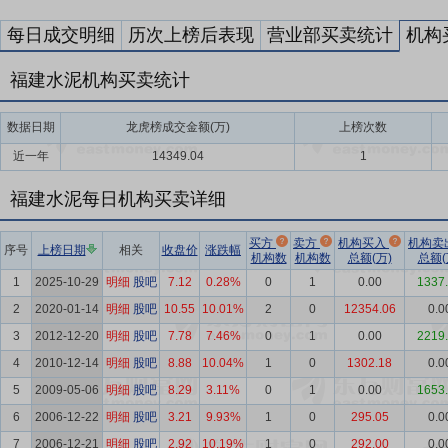
每日成交明细
历次上榜后表现
营业部买卖统计
机构
福建水泥机构买卖统计
数据日期
龙虎榜成交金额(万)
上榜次数
近一年
14349.04
1
福建水泥每日机构买卖详细
买方
卖方
机构买入
机构卖
序号
上榜日期
相关
收盘价
涨跌幅
机构数
机构数
总额(万)
总额(
1
2025-10-29
明细
股吧
7.12
0.28%
0
1
0.00
1337
2
2020-01-14
明细
股吧
10.55
10.01%
2
0
12354.06
0.0
3
2012-12-20
明细
股吧
7.78
7.46%
0
1
0.00
2219
4
2010-12-14
明细
股吧
8.88
10.04%
1
0
1302.18
0.0
5
2009-05-06
明细
股吧
8.29
3.11%
0
1
0.00
1653
6
2006-12-22
明细
股吧
3.21
9.93%
1
0
295.05
0.0
7
2006-12-21
明细
股吧
2.92
10.19%
1
0
292.00
0.0