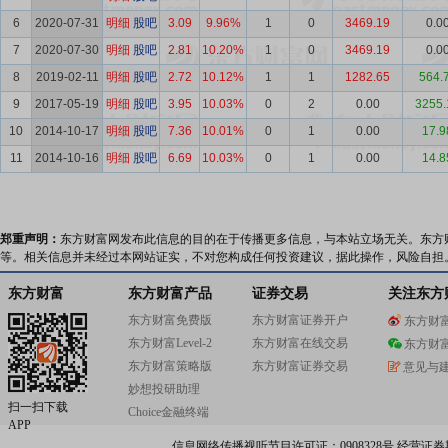
6
2020-07-31
明细
股吧
3.09
9.96%
1
0
3469.19
0.0
7
2020-07-30
明细
股吧
2.81
10.20%
1
0
3469.19
0.0
8
2019-02-11
明细
股吧
2.72
10.12%
1
1
1282.65
564.
9
2017-05-19
明细
股吧
3.95
10.03%
0
2
0.00
3255.
10
2014-10-17
明细
股吧
7.36
10.01%
0
1
0.00
17.9
11
2014-10-16
明细
股吧
6.69
10.03%
0
1
0.00
14.8
郑重声明：
东方财富网发布此信息的目的在于传播更多信息，与本站立场无关。东方
等。相关信息并未经过本网站证实，不对您构成任何投资建议，据此操作，风险自担