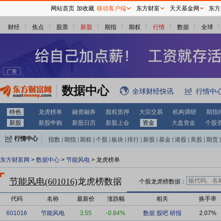
网站首页
加收藏
移动客户端
东方财富
天天基金网
东方
财经
焦点
股票
新股
期指
期权
行情
数据
全球
数据中心
全球财经快讯
行情中
特色
龙虎榜单
融资融券
股权质押
大宗交易
机构调研
期指
新股
新股申购
新股日历
新股上会
资金
大盘资金
个股
行情中心
指数
|
期指
|
期权
|
个股
|
板块
|
排行
|
新股
|
基金
|
港股
|
美股
|
期货
|
外汇
|
黄金
|
自选股
|
自选基金
东方财富网
>
数据中心
>
节能风电
> 龙虎榜单
节能风电(601016)
龙虎榜数据
个股龙虎榜数据：
代码
名称
最新价
涨跌幅
相关
换手率
601016
节能风电
3.55
-0.84%
数据
股吧
研报
2.07%