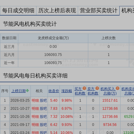
每日成交明细
历次上榜后表现
营业部买卖统计
机构
节能风电机构买卖统计
数据日期
龙虎榜成交金额(万)
上榜次数
近三月
0.00
0
近六月
106093.75
1
近一年
106093.75
1
节能风电每日机构买卖详细
买方
卖方
机构买入
机构卖
序号
上榜日期
相关
收盘价
涨跌幅
机构数
机构数
总额(万)
总额(
1
2026-03-25
明细
股吧
5.40
9.98%
1
0
15517.61
0.0
2
2021-10-27
明细
股吧
7.83
6.97%
1
0
12736.66
0.0
3
2021-10-26
明细
股吧
7.32
10.08%
1
1
12736.66
6529.
4
2021-09-17
明细
股吧
6.42
9.93%
1
0
9734.56
0.0
5
2021-03-24
明细
股吧
5.14
10.06%
0
1
0.00
13108