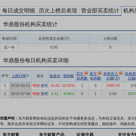
每日成交明细
历次上榜后表现
营业部买卖统计
机构
华鼎股份机构买卖统计
数据日期
龙虎榜成交金额(万)
上榜次数
近一年
0.00
0
华鼎股份每日机构买卖详细
买方
卖方
机构买入
机构
序号
上榜日期
相关
收盘价
涨跌幅
机构数
机构数
总额(万)
总额(
1
2016-03-21
明细
股吧
10.62
10.05%
1
0
2595.55
0.
2
2015-07-06
明细
股吧
6.42
-9.96%
0
1
0.00
3037
郑重声明：
东方财富网发布此信息的目的在于传播更多信息，与本站立场无关。东方
等。相关信息并未经过本网站证实，不对您构成任何投资建议，据此操作，风险自担