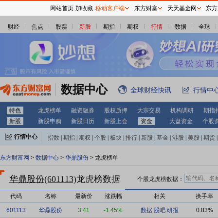
网站首页
加收藏
移动客户端
东方财富
天天基金网
东方
财经
焦点
股票
新股
期指
期权
行情
数据
全球
数据中心
全球财经快讯
行情中
特色
龙虎榜单
融资融券
股权质押
大宗交易
机构调研
期指
新股
新股申购
新股日历
新股上会
资金
大盘资金
个股
行情中心
指数
|
期指
|
期权
|
个股
|
板块
|
排行
|
新股
|
基金
|
港股
|
美股
|
期货
|
外汇
|
黄金
|
自选股
|
自选基金
东方财富网
>
数据中心
>
华鼎股份
> 龙虎榜单
华鼎股份(601113)
龙虎榜数据
个股龙虎榜数据：
代码
名称
最新价
涨跌幅
相关
换手率
601113
华鼎股份
3.41
-1.45%
数据
股吧
研报
0.83%