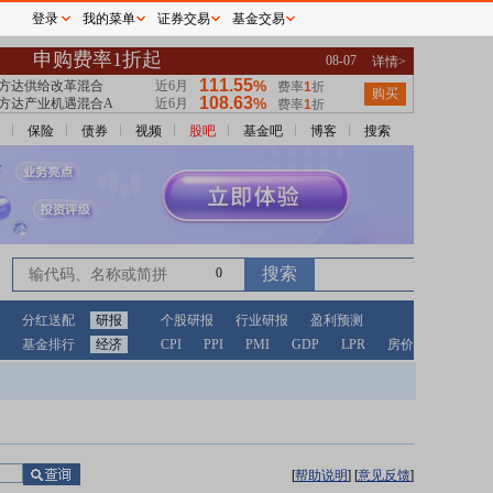
登录
我的菜单
证券交易
基金交易
保险
债券
视频
股吧
基金吧
博客
搜索
0
分红送配
研报
个股研报
行业研报
盈利预测
基金排行
经济
CPI
PPI
PMI
GDP
LPR
房价
[
帮助说明
]
[
意见反馈
]