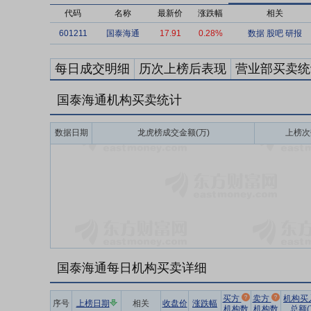
代码
名称
最新价
涨跌幅
相关
601211
国泰海通
17.91
0.28%
数据
股吧
研报
每日成交明细
历次上榜后表现
营业部买卖统
国泰海通机构买卖统计
数据日期
龙虎榜成交金额(万)
上榜次
国泰海通每日机构买卖详细
买方
卖方
机构买
序号
上榜日期
相关
收盘价
涨跌幅
机构数
机构数
总额(