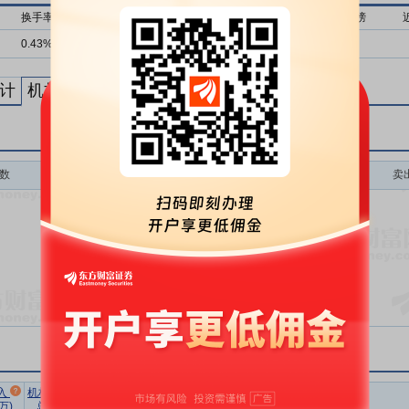
换手率
流通市值
近1月上榜
近3月上榜
近6月上榜
0.43%
2417亿
0次
0次
0次
计
机构买卖统计
最新公告
数
买入额(万)
买入次数
卖
暂无数据
市场总
净买额占
流通
入
机构卖出
机构买入
换手率
成交额(万)
总成交比
市值(亿)
万)
总额(万)
净额(万)