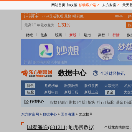
网站首页
加收藏
移动客户端
东方财富
天天
财经
焦点
股票
新股
期指
期权
行情
数
数据中心
全球财经快讯
特色
龙虎榜单
融资融券
股权质押
大宗交易
机构
新股
新股申购
新股日历
新股上会
资金
大盘
行情中心
指数
|
期指
|
期权
|
个股
|
板块
|
排行
|
新股
|
基金
|
港
东方财富网
>
数据中心
>
国泰海通
> 龙虎榜单
国泰海通(601211)
龙虎榜数据
个股龙虎榜数据