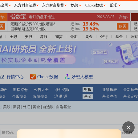
基金网
东方财富证券
东方财富期货
妙想
Choice数据
股吧
据
全球
美股
港股
期货
外汇
黄金
银行
基金
理财
行情中心
Choice数据
妙想大模型
调研
期指持仓
公告大全
条件选股
财报
业绩报表
最新预告
资金
个股资金
板块资金
沪 港 通
基金
基金净值
基金定投
股
|
美股
|
期货
|
外汇
|
黄金
|
自选股
|
自选基金
：
营业部查询：