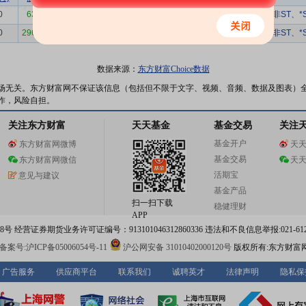
0
6393.48
-6393.48
26491.01
-24.13%
0.07%
1331
非ST、*
0
296449.64
-296449.64
4576213.80
-6.48%
34.71%
531
非ST、*
数据来源：
东方财富Choice数据
场无关。东方财富网不保证该信息（包括但不限于文字、视频、音频、数据及图表）
作，风险自担。