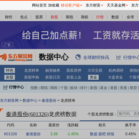
网站首页
加收藏
移动客户端
东方财富
天天基金网
东方
财经
焦点
股票
新股
期指
期权
行情
数据
全球
数据中心
全球财经快讯
行情中
特色
龙虎榜单
融资融券
股权质押
大宗交易
机构调研
期指
新股
新股申购
新股日历
新股上会
资金
大盘资金
个股
行情中心
指数
|
期指
|
期权
|
个股
|
板块
|
排行
|
新股
|
基金
|
港股
|
美股
|
期货
|
外汇
|
黄金
|
自选股
|
自选基金
东方财富网
>
数据中心
>
秦港股份
> 龙虎榜单
秦港股份(601326)
龙虎榜数据
个股龙虎榜数据：
代码
名称
最新价
涨跌幅
相关
换手率
601326
秦港股份
3.39
-1.45%
数据
股吧
研报
0.45%