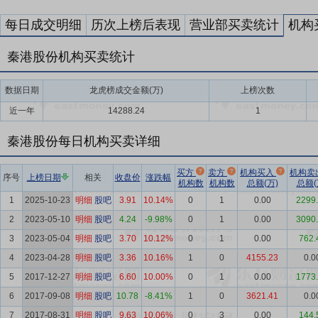
每日成交明细
历次上榜后表现
营业部买卖统计
机构
秦港股份机构买卖统计
数据日期
龙虎榜成交金额(万)
上榜次数
近一年
14288.24
1
秦港股份每日机构买卖详细
买方
卖方
机构买入
机构卖
序号
上榜日期
相关
收盘价
涨跌幅
机构数
机构数
总额(万)
总额(
1
2025-10-23
明细
股吧
3.91
10.14%
0
1
0.00
2299
2
2023-05-10
明细
股吧
4.24
-9.98%
0
1
0.00
3090
3
2023-05-04
明细
股吧
3.70
10.12%
0
1
0.00
762.
4
2023-04-28
明细
股吧
3.36
10.16%
1
0
4155.23
0.0
5
2017-12-27
明细
股吧
6.60
10.00%
0
1
0.00
1773
6
2017-09-08
明细
股吧
10.78
-8.41%
1
0
3621.41
0.0
7
2017-08-31
明细
股吧
9.63
10.06%
0
3
0.00
144.