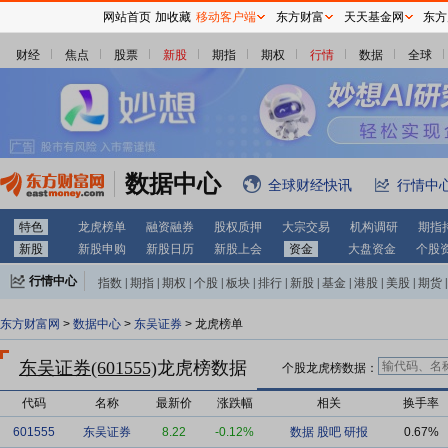
网站首页
加收藏
移动客户端
东方财富
天天基金网
东方
财经
焦点
股票
新股
期指
期权
行情
数据
全球
数据中心
全球财经快讯
行情中
特色
龙虎榜单
融资融券
股权质押
大宗交易
机构调研
期指
新股
新股申购
新股日历
新股上会
资金
大盘资金
个股
行情中心
指数
|
期指
|
期权
|
个股
|
板块
|
排行
|
新股
|
基金
|
港股
|
美股
|
期货
|
外汇
|
黄金
|
自选股
|
自选基金
东方财富网
>
数据中心
>
东吴证券
> 龙虎榜单
东吴证券(601555)
龙虎榜数据
个股龙虎榜数据：
代码
名称
最新价
涨跌幅
相关
换手率
601555
东吴证券
8.22
-0.12%
数据
股吧
研报
0.67%