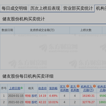
每日成交明细
历次上榜后表现
营业部买卖统计
机构
健友股份机构买卖统计
数据日期
龙虎榜成交金额(万)
上榜次数
健友股份每日机构买卖详细
买方
卖方
机构买入
机构
序号
上榜日期
相关
收盘价
涨跌幅
机构数
机构数
总额(万)
总额(
1
2024-01-15
明细
股吧
14.19
4.49%
4
4
16190.31
9590
2
2021-02-23
明细
股吧
42.22
10.01%
4
2
32776.27
1860