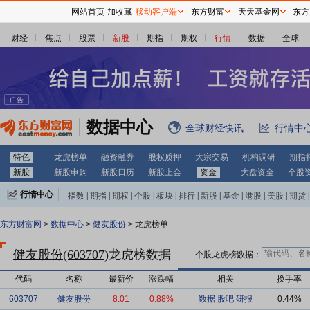
网站首页
加收藏
移动客户端
东方财富
天天基金网
东方
财经
焦点
股票
新股
期指
期权
行情
数据
全球
数据中心
全球财经快讯
行情中
特色
龙虎榜单
融资融券
股权质押
大宗交易
机构调研
期指
新股
新股申购
新股日历
新股上会
资金
大盘资金
个股
行情中心
指数
|
期指
|
期权
|
个股
|
板块
|
排行
|
新股
|
基金
|
港股
|
美股
|
期货
|
外汇
|
黄金
|
自选股
|
自选基金
东方财富网
>
数据中心
>
健友股份
> 龙虎榜单
健友股份(603707)
龙虎榜数据
个股龙虎榜数据：
代码
名称
最新价
涨跌幅
相关
换手率
603707
健友股份
8.01
0.88%
数据
股吧
研报
0.44%