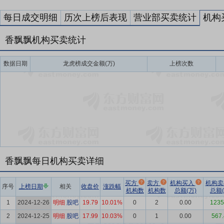
每日成交明细
历次上榜后表现
营业部买卖统计
机构
香飘飘机构买卖统计
数据日期
龙虎榜成交金额(万)
上榜次数
香飘飘每日机构买卖详细
买方
卖方
机构买入
机构
序号
上榜日期
相关
收盘价
涨跌幅
机构数
机构数
总额(万)
总额(
1
2024-12-26
明细
股吧
19.79
10.01%
0
2
0.00
1235
2
2024-12-25
明细
股吧
17.99
10.03%
0
1
0.00
567