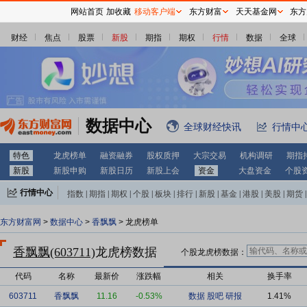
网站首页
加收藏
移动客户端
东方财富
天天基金网
东方
财经
焦点
股票
新股
期指
期权
行情
数据
全球
数据中心
全球财经快讯
行情中
特色
龙虎榜单
融资融券
股权质押
大宗交易
机构调研
期指
新股
新股申购
新股日历
新股上会
资金
大盘资金
个股
行情中心
指数
|
期指
|
期权
|
个股
|
板块
|
排行
|
新股
|
基金
|
港股
|
美股
|
期货
|
外汇
|
黄金
|
自选股
|
自选基金
东方财富网
>
数据中心
>
香飘飘
> 龙虎榜单
香飘飘(603711)
龙虎榜数据
个股龙虎榜数据：
代码
名称
最新价
涨跌幅
相关
换手率
603711
香飘飘
11.16
-0.53%
数据
股吧
研报
1.41%