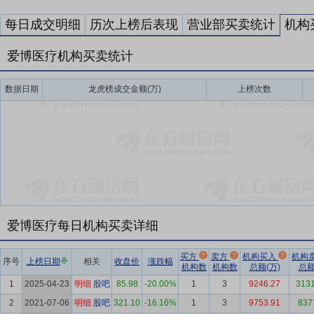
每日成交明细
历次上榜后表现
营业部买卖统计
机构
爱博医疗机构买卖统计
数据日期
龙虎榜成交金额(万)
上榜次数
爱博医疗每日机构买卖详细
买方
卖方
机构买入
机构
序号
上榜日期
相关
收盘价
涨跌幅
机构数
机构数
总额(万)
总额
1
2025-04-23
明细
股吧
85.98
-20.00%
1
3
9246.27
3131
2
2021-07-06
明细
股吧
321.10
-16.16%
1
3
9753.91
837