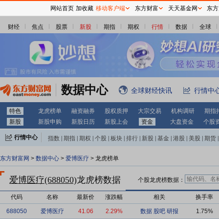
网站首页
加收藏
移动客户端
东方财富
天天基金网
东方
财经
焦点
股票
新股
期指
期权
行情
数据
全球
数据中心
全球财经快讯
行情中
特色
龙虎榜单
融资融券
股权质押
大宗交易
机构调研
期指
新股
新股申购
新股日历
新股上会
资金
大盘资金
个股
行情中心
指数
|
期指
|
期权
|
个股
|
板块
|
排行
|
新股
|
基金
|
港股
|
美股
|
期货
|
外汇
|
黄金
|
自选股
|
自选基金
东方财富网
>
数据中心
>
爱博医疗
> 龙虎榜单
爱博医疗(688050)
龙虎榜数据
个股龙虎榜数据：
代码
名称
最新价
涨跌幅
相关
换手率
688050
爱博医疗
41.06
2.29%
数据
股吧
研报
1.75%