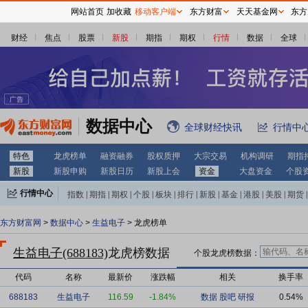
网站首页
加收藏
移动客户端
东方财富
天天基金网
东方
财经
焦点
股票
新股
期指
期权
行情
数据
全球
数据中心
全球财经快讯
行情中
特色
龙虎榜单
融资融券
股权质押
大宗交易
机构调研
期指
新股
新股申购
新股日历
新股上会
资金
大盘资金
个股
行情中心
指数
|
期指
|
期权
|
个股
|
板块
|
排行
|
新股
|
基金
|
港股
|
美股
|
期货
|
外汇
|
黄金
|
自选股
|
自选基金
东方财富网
>
数据中心
>
生益电子
> 龙虎榜单
生益电子(688183)
龙虎榜数据
个股龙虎榜数据：
代码
名称
最新价
涨跌幅
相关
换手率
688183
生益电子
116.59
-1.84%
数据
股吧
研报
0.54%