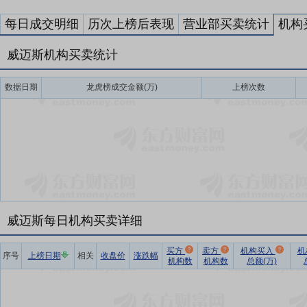
每日成交明细
历次上榜后表现
营业部买卖统计
机构
威迈斯机构买卖统计
数据日期
龙虎榜成交金额(万)
上榜次数
威迈斯每日机构买卖详细
买方
卖方
机构买入
机
序号
上榜日期
相关
收盘价
涨跌幅
机构数
机构数
总额(万)