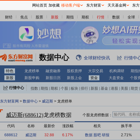
网站首页
加收藏
移动客户端
东方财富
天天基金网
东方
财经
焦点
股票
新股
期指
期权
行情
数据
全球
数据中心
全球财经快讯
行情中
特色
龙虎榜单
融资融券
股权质押
大宗交易
机构调研
期指
新股
新股申购
新股日历
新股上会
资金
大盘资金
个股
行情中心
指数
|
期指
|
期权
|
个股
|
板块
|
排行
|
新股
|
基金
|
港股
|
美股
|
期货
|
外汇
|
黄金
|
自选股
|
自选基金
东方财富网
>
数据中心
>
威迈斯
> 龙虎榜单
威迈斯(688612)
龙虎榜数据
个股龙虎榜数据：
代码
名称
最新价
涨跌幅
相关
换手率
688612
威迈斯
32.88
6.17%
数据
股吧
研报
2.71%