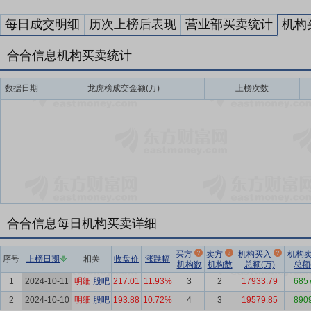
每日成交明细
历次上榜后表现
营业部买卖统计
机构
合合信息机构买卖统计
数据日期
龙虎榜成交金额(万)
上榜次数
合合信息每日机构买卖详细
买方
卖方
机构买入
机构
序号
上榜日期
相关
收盘价
涨跌幅
机构数
机构数
总额(万)
总额
1
2024-10-11
明细
股吧
217.01
11.93%
3
2
17933.79
685
2
2024-10-10
明细
股吧
193.88
10.72%
4
3
19579.85
890