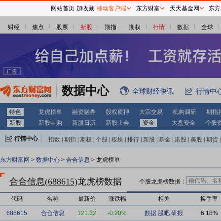
网站首页
加收藏
移动客户端
东方财富
天天基金网
东方
财经
焦点
股票
新股
期指
期权
行情
数据
全球
数据中心
全球财经快讯
行情中
特色
龙虎榜单
融资融券
股权质押
大宗交易
机构调研
期指
新股
新股申购
新股日历
新股上会
资金
大盘资金
个股
行情中心
指数
|
期指
|
期权
|
个股
|
板块
|
排行
|
新股
|
基金
|
港股
|
美股
|
期货
|
外汇
|
黄金
|
自选股
|
自选基金
东方财富网
>
数据中心
>
合合信息
> 龙虎榜单
合合信息(688615)
龙虎榜数据
个股龙虎榜数据：
代码
名称
最新价
涨跌幅
相关
换手率
688615
合合信息
121.32
-0.20%
数据
股吧
研报
6.18%