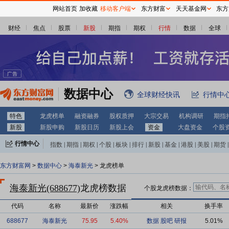
网站首页
加收藏
移动客户端
东方财富
天天基金网
东方
财经
焦点
股票
新股
期指
期权
行情
数据
全球
数据中心
全球财经快讯
行情中
特色
龙虎榜单
融资融券
股权质押
大宗交易
机构调研
期指
新股
新股申购
新股日历
新股上会
资金
大盘资金
个股
行情中心
指数
|
期指
|
期权
|
个股
|
板块
|
排行
|
新股
|
基金
|
港股
|
美股
|
期货
|
外汇
|
黄金
|
自选股
|
自选基金
东方财富网
>
数据中心
>
海泰新光
> 龙虎榜单
海泰新光(688677)
龙虎榜数据
个股龙虎榜数据：
代码
名称
最新价
涨跌幅
相关
换手率
688677
海泰新光
75.95
5.40%
数据
股吧
研报
5.01%