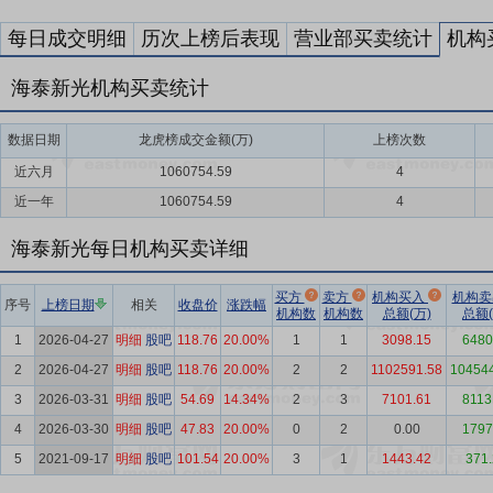
每日成交明细
历次上榜后表现
营业部买卖统计
机构
海泰新光机构买卖统计
数据日期
龙虎榜成交金额(万)
上榜次数
近六月
1060754.59
4
近一年
1060754.59
4
海泰新光每日机构买卖详细
买方
卖方
机构买入
机构
序号
上榜日期
相关
收盘价
涨跌幅
机构数
机构数
总额(万)
总额(
1
2026-04-27
明细
股吧
118.76
20.00%
1
1
3098.15
6480
2
2026-04-27
明细
股吧
118.76
20.00%
2
2
1102591.58
10454
3
2026-03-31
明细
股吧
54.69
14.34%
2
3
7101.61
8113
4
2026-03-30
明细
股吧
47.83
20.00%
0
2
0.00
1797
5
2021-09-17
明细
股吧
101.54
20.00%
3
1
1443.42
371