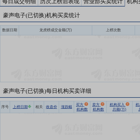
每日成交明细
历次上榜后表现
营业部买卖统计
机构
豪声电子(已切换)机构买卖统计
数据日期
龙虎榜成交金额(万)
上榜次数
豪声电子(已切换)每日机构买卖详细
买方
卖方
机构买入
机
序号
上榜日期
相关
收盘价
涨跌幅
机构数
机构数
总额(万)