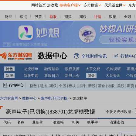
网站首页
加收藏
移动客户端
东方财富
天天基金网
东方
财经
焦点
股票
新股
期指
期权
行情
数据
全球
数据中心
全球财经快讯
行情中
特色
龙虎榜单
融资融券
股权质押
大宗交易
机构调研
期指
新股
新股申购
新股日历
新股上会
资金
大盘资金
个股
行情中心
指数
|
期指
|
期权
|
个股
|
板块
|
排行
|
新股
|
基金
|
港股
|
美股
|
期货
|
外汇
|
黄金
|
自选股
|
自选基金
东方财富网
>
数据中心
>
豪声电子(已切换)
> 龙虎榜单
豪声电子(已切换)(838701)
龙虎榜数据
个股龙虎榜数据：
代码
名称
最新价
涨跌幅
相关
换手率
流通市值