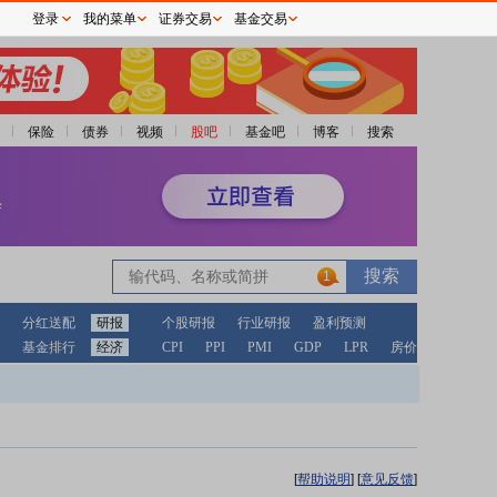
登录
我的菜单
证券交易
基金交易
保险
债券
视频
股吧
基金吧
博客
搜索
1
分红送配
研报
个股研报
行业研报
盈利预测
基金排行
经济
CPI
PPI
PMI
GDP
LPR
房价
[
帮助说明
]
[
意见反馈
]