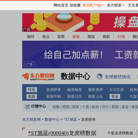
网站首页
加收藏
移动客户端
东方财富
天天
财经
焦点
股票
新股
期指
期权
行情
数
数据中心
全球财经快讯
特色
龙虎榜单
融资融券
股权质押
大宗交易
机构
新股
新股申购
新股日历
新股上会
资金
大盘
行情中心
指数
|
期指
|
期权
|
个股
|
板块
|
排行
|
新股
|
基金
|
港
东方财富网
>
数据中心
>
*ST旭蓝
> 龙虎榜单
*ST旭蓝(000040)
龙虎榜数据
个股龙虎榜数据：