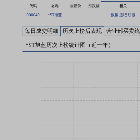
代码
名称
最新价
涨跌幅
相关
000040
*ST旭蓝
数据
股吧
研报
每日成交明细
历次上榜后表现
营业部买卖统
*ST旭蓝历次上榜统计图（近一年）