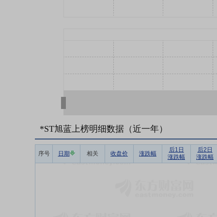
*ST旭蓝上榜明细数据（近一年）
后1日
后2日
序号
日期
相关
收盘价
涨跌幅
涨跌幅
涨跌幅