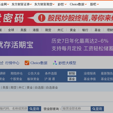
基金网
东方财富证券
东方财富期货
妙想
Choice数据
股吧
据
全球
美股
港股
期货
外汇
黄金
银行
基金
理财
行情中心
Choice数据
妙想大模型
调研
期指持仓
公告大全
条件选股
财报
业绩报表
最新预告
资金
个股资金
板块资金
沪 港 通
基金
基金净值
基金定投
股
|
美股
|
期货
|
外汇
|
黄金
|
自选股
|
自选基金
营业部查询：