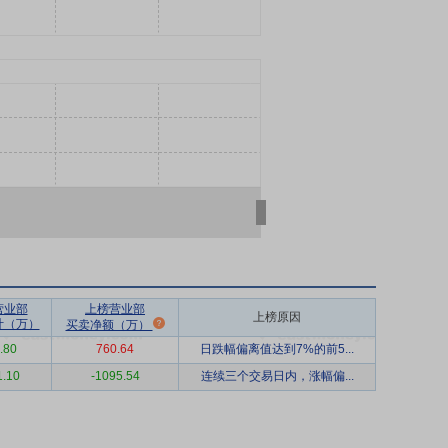
营业部
上榜营业部
上榜原因
计（万）
买卖净额（万）
.80
760.64
日跌幅偏离值达到7%的前5...
1.10
-1095.54
连续三个交易日内，涨幅偏...