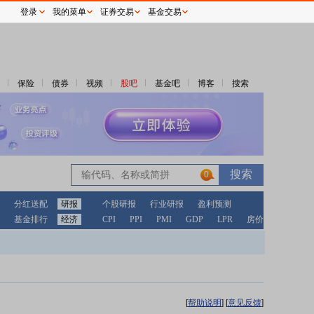
登录
我的菜单
证券交易
基金交易
保险
债券
视频
股吧
基金吧
博客
搜索
0
分红送配
研报
个股研报
行业研报
盈利预测
基金排行
经济
CPI
PPI
PMI
GDP
LPR
房价
[
帮助说明
]
[
意见反馈
]