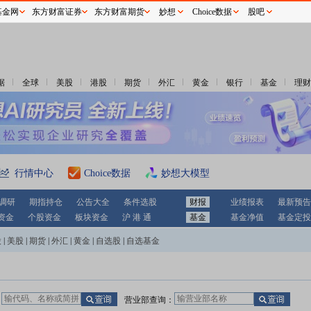
基金网
东方财富证券
东方财富期货
妙想
Choice数据
股吧
据
全球
美股
港股
期货
外汇
黄金
银行
基金
理财
行情中心
Choice数据
妙想大模型
调研
期指持仓
公告大全
条件选股
财报
业绩报表
最新预告
资金
个股资金
板块资金
沪 港 通
基金
基金净值
基金定投
股
|
美股
|
期货
|
外汇
|
黄金
|
自选股
|
自选基金
：
营业部查询：