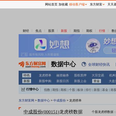
网站首页
加收藏
移动客户端
东方财富
天天
财经
焦点
股票
新股
期指
期权
行情
数
数据中心
全球财经快讯
特色
龙虎榜单
融资融券
股权质押
大宗交易
机构
新股
新股申购
新股日历
新股上会
资金
大盘
行情中心
指数
|
期指
|
期权
|
个股
|
板块
|
排行
|
新股
|
基金
|
港
东方财富网
>
数据中心
>
中成股份
> 龙虎榜单
中成股份(000151)
龙虎榜数据
个股龙虎榜数据