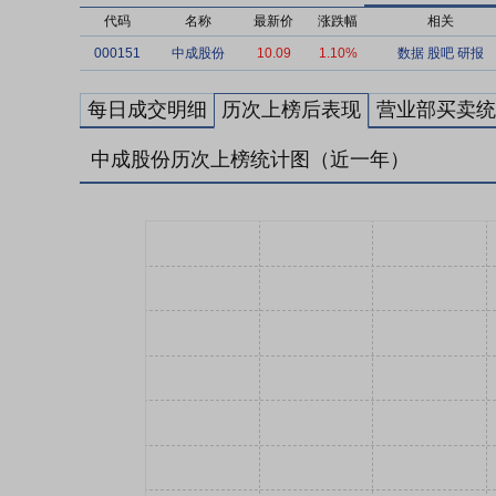
代码
名称
最新价
涨跌幅
相关
000151
中成股份
10.09
1.10%
数据
股吧
研报
每日成交明细
历次上榜后表现
营业部买卖统
中成股份历次上榜统计图（近一年）