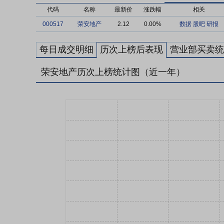
代码
名称
最新价
涨跌幅
相关
000517
荣安地产
2.12
0.00%
数据
股吧
研报
每日成交明细
历次上榜后表现
营业部买卖统
荣安地产历次上榜统计图（近一年）