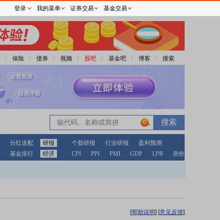
登录
我的菜单
证券交易
基金交易
保险
债券
视频
股吧
基金吧
博客
搜索
0
分红送配
研报
个股研报
行业研报
盈利预测
基金排行
经济
CPI
PPI
PMI
GDP
LPR
房价
[
帮助说明
]
[
意见反馈
]