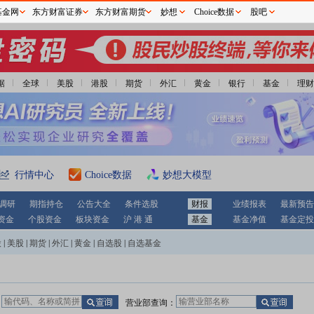
基金网
东方财富证券
东方财富期货
妙想
Choice数据
股吧
据
全球
美股
港股
期货
外汇
黄金
银行
基金
理财
行情中心
Choice数据
妙想大模型
调研
期指持仓
公告大全
条件选股
财报
业绩报表
最新预告
资金
个股资金
板块资金
沪 港 通
基金
基金净值
基金定投
股
|
美股
|
期货
|
外汇
|
黄金
|
自选股
|
自选基金
：
营业部查询：