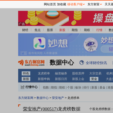
网站首页
加收藏
移动客户端
东方财富
天天
财经
焦点
股票
新股
期指
期权
行情
数
数据中心
全球财经快讯
特色
龙虎榜单
融资融券
股权质押
大宗交易
机构
新股
新股申购
新股日历
新股上会
资金
大盘
行情中心
指数
|
期指
|
期权
|
个股
|
板块
|
排行
|
新股
|
基金
|
港
东方财富网
>
数据中心
>
荣安地产
> 龙虎榜单
荣安地产(000517)
龙虎榜数据
个股龙虎榜数据