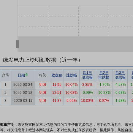
绿发电力上榜明细数据（近一年）
后1日
后2日
后3日
序号
日期
相关
收盘价
涨跌幅
涨跌幅
涨跌幅
涨跌幅
1
2026-03-24
明细
11.95
10.04%
3.35%
-1.76%
-4.27%
-
2
2026-03-12
明细
12.51
10.03%
-0.96%
-10.23%
-6.63%
-
3
2026-03-11
明细
11.37
9.96%
10.03%
8.97%
-1.23%
郑重声明：
东方财富网发布此信息的目的在于传播更多信息，与本站立场无关。东方
等。相关信息并未经过本网站证实，不对您构成任何投资建议，据此操作，风险自担