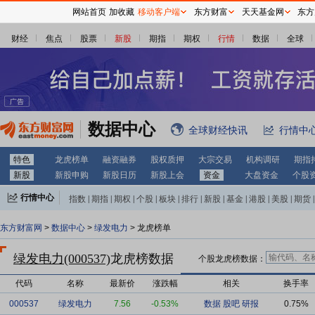
网站首页
加收藏
移动客户端
东方财富
天天基金网
东方
财经
焦点
股票
新股
期指
期权
行情
数据
全球
数据中心
全球财经快讯
行情中
特色
龙虎榜单
融资融券
股权质押
大宗交易
机构调研
期指
新股
新股申购
新股日历
新股上会
资金
大盘资金
个股
行情中心
指数
|
期指
|
期权
|
个股
|
板块
|
排行
|
新股
|
基金
|
港股
|
美股
|
期货
|
外汇
|
黄金
|
自选股
|
自选基金
东方财富网
>
数据中心
>
绿发电力
> 龙虎榜单
绿发电力(000537)
龙虎榜数据
个股龙虎榜数据：
代码
名称
最新价
涨跌幅
相关
换手率
000537
绿发电力
7.56
-0.53%
数据
股吧
研报
0.75%