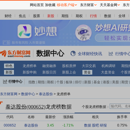
网站首页
加收藏
移动客户端
东方财富
天天基金网
东方
财经
焦点
股票
新股
期指
期权
行情
数据
全球
数据中心
全球财经快讯
行情中
特色
龙虎榜单
融资融券
股权质押
大宗交易
机构调研
期指
新股
新股申购
新股日历
新股上会
资金
大盘资金
个股
行情中心
指数
|
期指
|
期权
|
个股
|
板块
|
排行
|
新股
|
基金
|
港股
|
美股
|
期货
|
外汇
|
黄金
|
自选股
|
自选基金
东方财富网
>
数据中心
>
泰达股份
> 龙虎榜单
泰达股份(000652)
龙虎榜数据
个股龙虎榜数据：
代码
名称
最新价
涨跌幅
相关
换手率
000652
泰达股份
3.45
-1.71%
数据
股吧
研报
0.75%