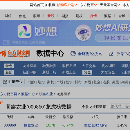
网站首页
加收藏
移动客户端
东方财富
天天基金网
东方
财经
焦点
股票
新股
期指
期权
行情
数据
全球
数据中心
全球财经快讯
行情中
特色
龙虎榜单
融资融券
股权质押
大宗交易
机构调研
期指
新股
新股申购
新股日历
新股上会
资金
大盘资金
个股
行情中心
指数
|
期指
|
期权
|
个股
|
板块
|
排行
|
新股
|
基金
|
港股
|
美股
|
期货
|
外汇
|
黄金
|
自选股
|
自选基金
东方财富网
>
数据中心
>
顺鑫农业
> 龙虎榜单
顺鑫农业(000860)
龙虎榜数据
个股龙虎榜数据：
代码
名称
最新价
涨跌幅
相关
换手率
000860
顺鑫农业
10.78
-0.74%
数据
股吧
研报
1.45%