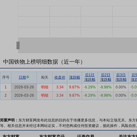
中国铁物上榜明细数据（近一年）
后1日
后2日
后3日
后
序号
日期
相关
收盘价
涨跌幅
涨跌幅
涨跌幅
涨跌幅
涨
1
2026-03-26
明细
3.34
9.87%
-6.29%
-8.98%
0.00%
-5.
2
2026-03-26
明细
3.34
9.87%
-6.29%
-8.98%
0.00%
-5.
郑重声明：
东方财富网发布此信息的目的在于传播更多信息，与本站立场无关。东方
等。相关信息并未经过本网站证实，不对您构成任何投资建议，据此操作，风险自担