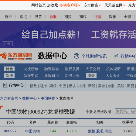
网站首页
加收藏
移动客户端
东方财富
天天基金网
东方
财经
焦点
股票
新股
期指
期权
行情
数据
全球
数据中心
全球财经快讯
行情中
特色
龙虎榜单
融资融券
股权质押
大宗交易
机构调研
期指
新股
新股申购
新股日历
新股上会
资金
大盘资金
个股
行情中心
指数
|
期指
|
期权
|
个股
|
板块
|
排行
|
新股
|
基金
|
港股
|
美股
|
期货
|
外汇
|
黄金
|
自选股
|
自选基金
东方财富网
>
数据中心
>
中国铁物
> 龙虎榜单
中国铁物(000927)
龙虎榜数据
个股龙虎榜数据：
代码
名称
最新价
涨跌幅
相关
换手率
000927
中国铁物
2.44
-1.21%
数据
股吧
研报
0.74%