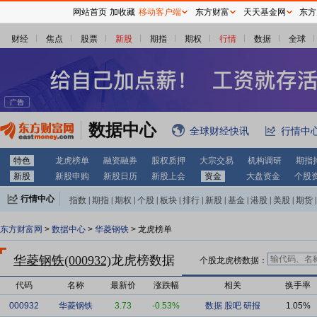
网站首页
加收藏
移动客户端
东方财富
天天基金网
东方
财经
焦点
股票
新股
期指
期权
行情
数据
全球
数据中心
全球财经快讯
行情中
特色
龙虎榜单
融资融券
股权质押
大宗交易
机构调研
期指
新股
新股申购
新股日历
新股上会
资金
大盘资金
个股
行情中心
指数
|
期指
|
期权
|
个股
|
板块
|
排行
|
新股
|
基金
|
港股
|
美股
|
期货
|
外汇
|
黄金
|
自选股
|
自选基金
东方财富网
>
数据中心
>
华菱钢铁
> 龙虎榜单
华菱钢铁(000932)
龙虎榜数据
个股龙虎榜数据：
代码
名称
最新价
涨跌幅
相关
换手率
000932
华菱钢铁
3.73
-0.53%
数据
股吧
研报
1.05%