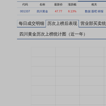
代码
名称
最新价
涨跌幅
相关
001337
四川黄金
47.77
6.13%
数据
股吧
研报
每日成交明细
历次上榜后表现
营业部买卖统
四川黄金历次上榜统计图（近一年）