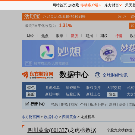
网站首页
加收藏
移动客户端
东方财富
天天
财经
焦点
股票
新股
期指
期权
行情
数
数据中心
全球财经快讯
特色
龙虎榜单
融资融券
股权质押
大宗交易
机构
新股
新股申购
新股日历
新股上会
资金
大盘
行情中心
指数
|
期指
|
期权
|
个股
|
板块
|
排行
|
新股
|
基金
|
港
东方财富网
>
数据中心
>
四川黄金
> 龙虎榜单
四川黄金(001337)
龙虎榜数据
个股龙虎榜数据