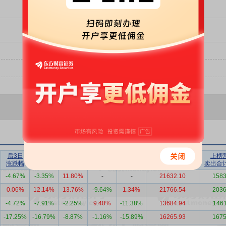
后3日
后5日
后10日
后20日
后30日
上榜营业部
上榜
涨跌幅
涨跌幅
涨跌幅
涨跌幅
涨跌幅
买入合计（万）
卖出合
-4.67%
-3.35%
11.80%
-
-
21632.10
1583
0.06%
12.14%
13.76%
-9.64%
1.34%
21766.54
2036
-4.72%
-7.91%
-2.25%
9.40%
-11.38%
13684.94
1461
-17.25%
-16.79%
-8.87%
-1.16%
-15.89%
16265.93
1675