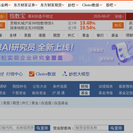
基金网
东方财富证券
东方财富期货
妙想
Choice数据
股吧
据
全球
美股
港股
期货
外汇
黄金
银行
基金
理财
行情中心
Choice数据
妙想大模型
调研
期指持仓
公告大全
条件选股
财报
业绩报表
最新预告
资金
个股资金
板块资金
沪 港 通
基金
基金净值
基金定投
股
|
美股
|
期货
|
外汇
|
黄金
|
自选股
|
自选基金
：
营业部查询：