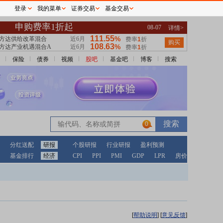
登录
我的菜单
证券交易
基金交易
保险
债券
视频
股吧
基金吧
博客
搜索
0
分红送配
研报
个股研报
行业研报
盈利预测
基金排行
经济
CPI
PPI
PMI
GDP
LPR
房价
[
帮助说明
]
[
意见反馈
]