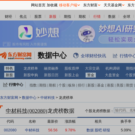
网站首页
加收藏
移动客户端
东方财富
天天基金网
东方
财经
焦点
股票
新股
期指
期权
行情
数据
全球
数据中心
全球财经快讯
行情中
特色
龙虎榜单
融资融券
股权质押
大宗交易
机构调研
期指
新股
新股申购
新股日历
新股上会
资金
大盘资金
个股
行情中心
指数
|
期指
|
期权
|
个股
|
板块
|
排行
|
新股
|
基金
|
港股
|
美股
|
期货
|
外汇
|
黄金
|
自选股
|
自选基金
东方财富网
>
数据中心
>
中材科技
> 龙虎榜单
中材科技(002080)
龙虎榜数据
个股龙虎榜数据：
代码
名称
最新价
涨跌幅
相关
换手率
002080
中材科技
56.56
9.78%
数据
股吧
研报
5.09%