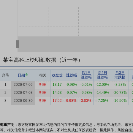
莱宝高科上榜明细数据（近一年）
后1日
后2日
后3日
序号
日期
相关
收盘价
涨跌幅
涨跌幅
涨跌幅
涨跌幅
1
2026-07-06
明细
13.17
-9.98%
-5.01%
-12.00%
-8.28%
-
2
2026-07-03
明细
14.63
-9.97%
-9.98%
-14.49%
-20.78%
-
3
2026-06-30
明细
17.52
9.98%
3.03%
-7.25%
-16.50%
-
郑重声明：
东方财富网发布此信息的目的在于传播更多信息，与本站立场无关。东方
等。相关信息并未经过本网站证实，不对您构成任何投资建议，据此操作，风险自担