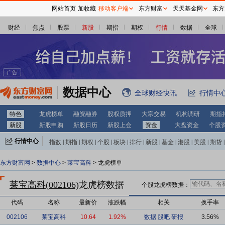
网站首页
加收藏
移动客户端
东方财富
天天基金网
东方
财经
焦点
股票
新股
期指
期权
行情
数据
全球
数据中心
全球财经快讯
行情中
特色
龙虎榜单
融资融券
股权质押
大宗交易
机构调研
期指
新股
新股申购
新股日历
新股上会
资金
大盘资金
个股
行情中心
指数
|
期指
|
期权
|
个股
|
板块
|
排行
|
新股
|
基金
|
港股
|
美股
|
期货
|
外汇
|
黄金
|
自选股
|
自选基金
东方财富网
>
数据中心
>
莱宝高科
> 龙虎榜单
莱宝高科(002106)
龙虎榜数据
个股龙虎榜数据：
代码
名称
最新价
涨跌幅
相关
换手率
002106
莱宝高科
10.64
1.92%
数据
股吧
研报
3.56%