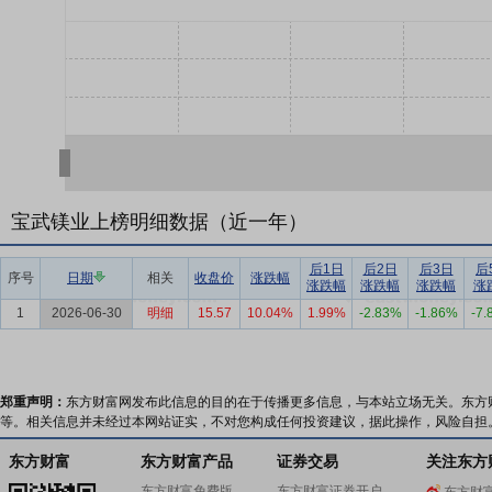
宝武镁业上榜明细数据（近一年）
后1日
后2日
后3日
后
序号
日期
相关
收盘价
涨跌幅
涨跌幅
涨跌幅
涨跌幅
涨
1
2026-06-30
明细
15.57
10.04%
1.99%
-2.83%
-1.86%
-7
郑重声明：
东方财富网发布此信息的目的在于传播更多信息，与本站立场无关。东方
等。相关信息并未经过本网站证实，不对您构成任何投资建议，据此操作，风险自担