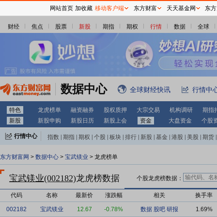
网站首页
加收藏
移动客户端
东方财富
天天基金网
东方
财经
焦点
股票
新股
期指
期权
行情
数据
全球
数据中心
全球财经快讯
行情中
特色
龙虎榜单
融资融券
股权质押
大宗交易
机构调研
期指
新股
新股申购
新股日历
新股上会
资金
大盘资金
个股
行情中心
指数
|
期指
|
期权
|
个股
|
板块
|
排行
|
新股
|
基金
|
港股
|
美股
|
期货
|
外汇
|
黄金
|
自选股
|
自选基金
东方财富网
>
数据中心
>
宝武镁业
> 龙虎榜单
宝武镁业(002182)
龙虎榜数据
个股龙虎榜数据：
代码
名称
最新价
涨跌幅
相关
换手率
002182
宝武镁业
12.67
-0.78%
数据
股吧
研报
1.69%