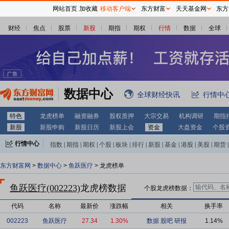
网站首页
加收藏
移动客户端
东方财富
天天基金网
东方
财经
焦点
股票
新股
期指
期权
行情
数据
全球
数据中心
全球财经快讯
行情中
特色
龙虎榜单
融资融券
股权质押
大宗交易
机构调研
期指
新股
新股申购
新股日历
新股上会
资金
大盘资金
个股
行情中心
指数
|
期指
|
期权
|
个股
|
板块
|
排行
|
新股
|
基金
|
港股
|
美股
|
期货
|
外汇
|
黄金
|
自选股
|
自选基金
东方财富网
>
数据中心
>
鱼跃医疗
> 龙虎榜单
鱼跃医疗(002223)
龙虎榜数据
个股龙虎榜数据：
代码
名称
最新价
涨跌幅
相关
换手率
002223
鱼跃医疗
27.34
1.30%
数据
股吧
研报
1.14%