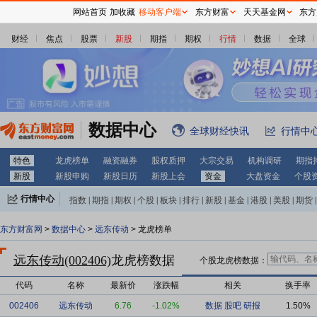
网站首页
加收藏
移动客户端
东方财富
天天基金网
东方
财经
焦点
股票
新股
期指
期权
行情
数据
全球
数据中心
全球财经快讯
行情中
特色
龙虎榜单
融资融券
股权质押
大宗交易
机构调研
期指
新股
新股申购
新股日历
新股上会
资金
大盘资金
个股
行情中心
指数
|
期指
|
期权
|
个股
|
板块
|
排行
|
新股
|
基金
|
港股
|
美股
|
期货
|
外汇
|
黄金
|
自选股
|
自选基金
东方财富网
>
数据中心
>
远东传动
> 龙虎榜单
远东传动(002406)
龙虎榜数据
个股龙虎榜数据：
代码
名称
最新价
涨跌幅
相关
换手率
002406
远东传动
6.76
-1.02%
数据
股吧
研报
1.50%