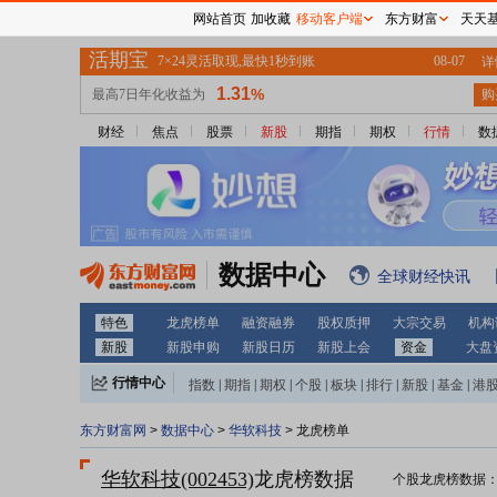
网站首页
加收藏
移动客户端
东方财富
天天
财经
焦点
股票
新股
期指
期权
行情
数
数据中心
全球财经快讯
特色
龙虎榜单
融资融券
股权质押
大宗交易
机构
新股
新股申购
新股日历
新股上会
资金
大盘
行情中心
指数
|
期指
|
期权
|
个股
|
板块
|
排行
|
新股
|
基金
|
港
东方财富网
>
数据中心
>
华软科技
> 龙虎榜单
华软科技(002453)
龙虎榜数据
个股龙虎榜数据