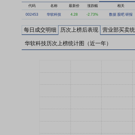
代码
名称
最新价
涨跌幅
相关
002453
华软科技
4.28
-2.73%
数据
股吧
研报
每日成交明细
历次上榜后表现
营业部买卖统
华软科技历次上榜统计图（近一年）