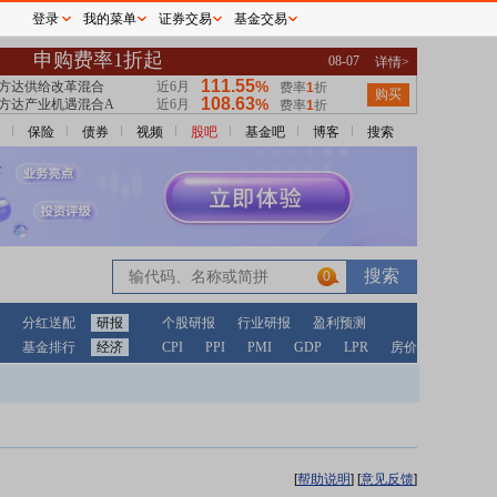
登录
我的菜单
证券交易
基金交易
保险
债券
视频
股吧
基金吧
博客
搜索
0
分红送配
研报
个股研报
行业研报
盈利预测
基金排行
经济
CPI
PPI
PMI
GDP
LPR
房价
[
帮助说明
]
[
意见反馈
]