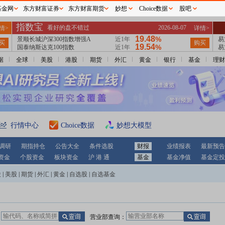
基金网
东方财富证券
东方财富期货
妙想
Choice数据
股吧
据
全球
美股
港股
期货
外汇
黄金
银行
基金
理财
行情中心
Choice数据
妙想大模型
调研
期指持仓
公告大全
条件选股
财报
业绩报表
最新预告
资金
个股资金
板块资金
沪 港 通
基金
基金净值
基金定投
股
|
美股
|
期货
|
外汇
|
黄金
|
自选股
|
自选基金
：
营业部查询：