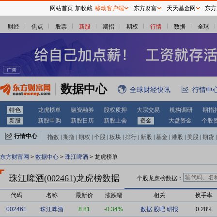
网站首页
加收藏
移动客户端
东方财富
天天基金网
东方
财经
焦点
股票
新股
期指
期权
行情
数据
全球
数据中心
全球财经快讯
行情中
特色
龙虎榜单
融资融券
股权质押
大宗交易
机构调研
期指
新股
新股申购
新股日历
新股上会
资金
大盘资金
个股
行情中心
指数
|
期指
|
期权
|
个股
|
板块
|
排行
|
新股
|
基金
|
港股
|
美股
|
期货
|
外汇
|
黄金
|
自选股
|
自选基金
东方财富网
>
数据中心
>
珠江啤酒
> 龙虎榜单
珠江啤酒(002461)
龙虎榜数据
个股龙虎榜数据：
代码
名称
最新价
涨跌幅
相关
换手率
002461
珠江啤酒
8.81
-0.34%
数据
股吧
研报
0.28%