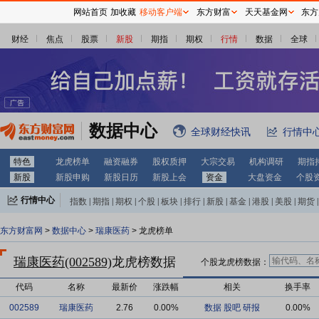
网站首页
加收藏
移动客户端
东方财富
天天基金网
东方
财经
焦点
股票
新股
期指
期权
行情
数据
全球
数据中心
全球财经快讯
行情中
特色
龙虎榜单
融资融券
股权质押
大宗交易
机构调研
期指
新股
新股申购
新股日历
新股上会
资金
大盘资金
个股
行情中心
指数
|
期指
|
期权
|
个股
|
板块
|
排行
|
新股
|
基金
|
港股
|
美股
|
期货
|
外汇
|
黄金
|
自选股
|
自选基金
东方财富网
>
数据中心
>
瑞康医药
> 龙虎榜单
瑞康医药(002589)
龙虎榜数据
个股龙虎榜数据：
代码
名称
最新价
涨跌幅
相关
换手率
002589
瑞康医药
2.76
0.00%
数据
股吧
研报
0.00%