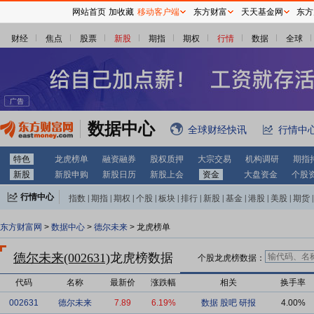
网站首页
加收藏
移动客户端
东方财富
天天基金网
东方
财经
焦点
股票
新股
期指
期权
行情
数据
全球
数据中心
全球财经快讯
行情中
特色
龙虎榜单
融资融券
股权质押
大宗交易
机构调研
期指
新股
新股申购
新股日历
新股上会
资金
大盘资金
个股
行情中心
指数
|
期指
|
期权
|
个股
|
板块
|
排行
|
新股
|
基金
|
港股
|
美股
|
期货
|
外汇
|
黄金
|
自选股
|
自选基金
东方财富网
>
数据中心
>
德尔未来
> 龙虎榜单
德尔未来(002631)
龙虎榜数据
个股龙虎榜数据：
代码
名称
最新价
涨跌幅
相关
换手率
002631
德尔未来
7.89
6.19%
数据
股吧
研报
4.00%