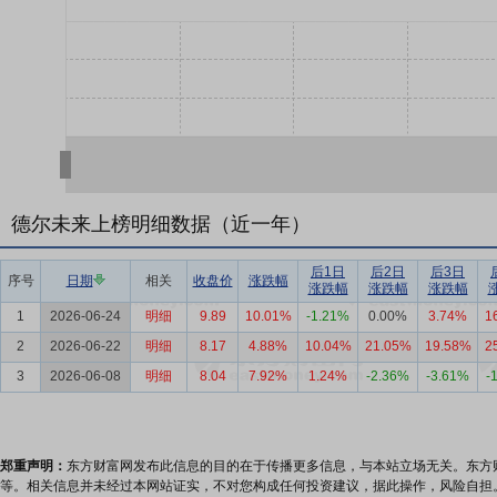
德尔未来上榜明细数据（近一年）
后1日
后2日
后3日
序号
日期
相关
收盘价
涨跌幅
涨跌幅
涨跌幅
涨跌幅
1
2026-06-24
明细
9.89
10.01%
-1.21%
0.00%
3.74%
1
2
2026-06-22
明细
8.17
4.88%
10.04%
21.05%
19.58%
2
3
2026-06-08
明细
8.04
7.92%
1.24%
-2.36%
-3.61%
-
郑重声明：
东方财富网发布此信息的目的在于传播更多信息，与本站立场无关。东方
等。相关信息并未经过本网站证实，不对您构成任何投资建议，据此操作，风险自担