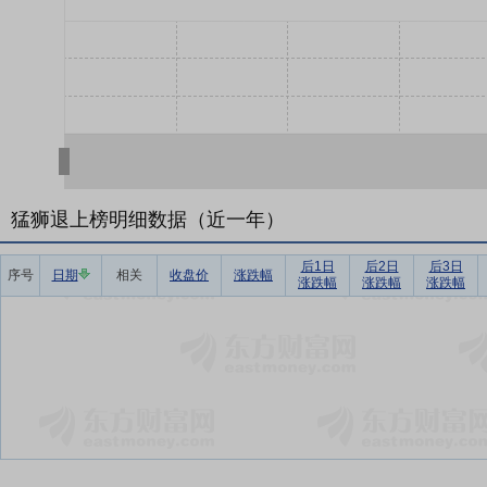
猛狮退上榜明细数据（近一年）
后1日
后2日
后3日
序号
日期
相关
收盘价
涨跌幅
涨跌幅
涨跌幅
涨跌幅