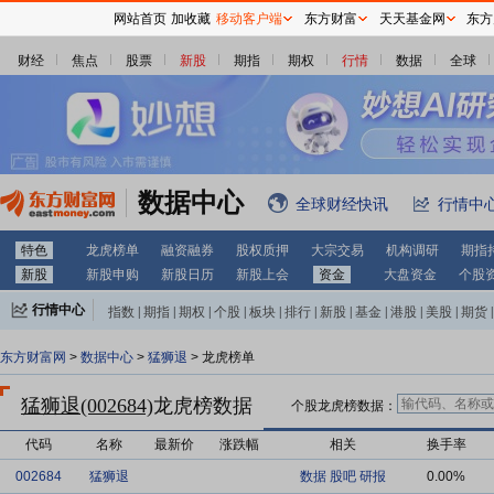
网站首页
加收藏
移动客户端
东方财富
天天基金网
东方
财经
焦点
股票
新股
期指
期权
行情
数据
全球
数据中心
全球财经快讯
行情中
特色
龙虎榜单
融资融券
股权质押
大宗交易
机构调研
期指
新股
新股申购
新股日历
新股上会
资金
大盘资金
个股
行情中心
指数
|
期指
|
期权
|
个股
|
板块
|
排行
|
新股
|
基金
|
港股
|
美股
|
期货
|
外汇
|
黄金
|
自选股
|
自选基金
东方财富网
>
数据中心
>
猛狮退
> 龙虎榜单
猛狮退(002684)
龙虎榜数据
个股龙虎榜数据：
代码
名称
最新价
涨跌幅
相关
换手率
002684
猛狮退
数据
股吧
研报
0.00%