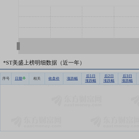
*ST美盛上榜明细数据（近一年）
后1日
后2日
后3日
序号
日期
相关
收盘价
涨跌幅
涨跌幅
涨跌幅
涨跌幅