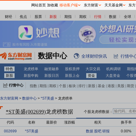
网站首页
加收藏
移动客户端
东方财富
天天基金网
东方
财经
焦点
股票
新股
期指
期权
行情
数据
全球
数据中心
全球财经快讯
行情中
特色
龙虎榜单
融资融券
股权质押
大宗交易
机构调研
期指
新股
新股申购
新股日历
新股上会
资金
大盘资金
个股
行情中心
指数
|
期指
|
期权
|
个股
|
板块
|
排行
|
新股
|
基金
|
港股
|
美股
|
期货
|
外汇
|
黄金
|
自选股
|
自选基金
东方财富网
>
数据中心
>
*ST美盛
> 龙虎榜单
*ST美盛(002699)
龙虎榜数据
个股龙虎榜数据：
代码
名称
最新价
涨跌幅
相关
换手率
002699
*ST美盛
数据
股吧
研报
0.00%