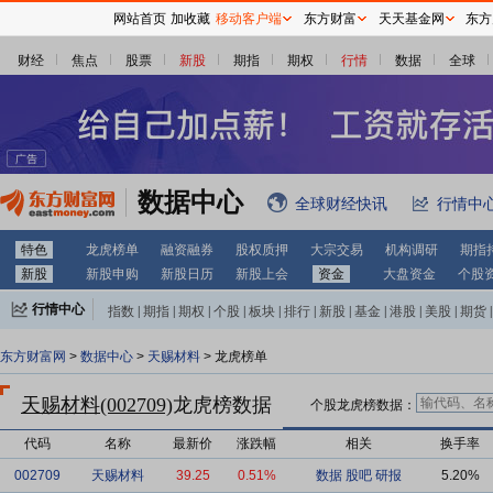
网站首页
加收藏
移动客户端
东方财富
天天基金网
东方
财经
焦点
股票
新股
期指
期权
行情
数据
全球
数据中心
全球财经快讯
行情中
特色
龙虎榜单
融资融券
股权质押
大宗交易
机构调研
期指
新股
新股申购
新股日历
新股上会
资金
大盘资金
个股
行情中心
指数
|
期指
|
期权
|
个股
|
板块
|
排行
|
新股
|
基金
|
港股
|
美股
|
期货
|
外汇
|
黄金
|
自选股
|
自选基金
东方财富网
>
数据中心
>
天赐材料
> 龙虎榜单
天赐材料(002709)
龙虎榜数据
个股龙虎榜数据：
代码
名称
最新价
涨跌幅
相关
换手率
002709
天赐材料
39.25
0.51%
数据
股吧
研报
5.20%