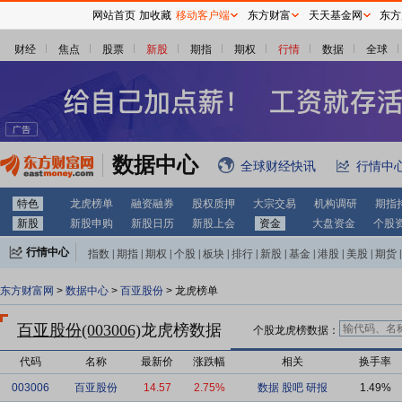
网站首页
加收藏
移动客户端
东方财富
天天基金网
东方
财经
焦点
股票
新股
期指
期权
行情
数据
全球
数据中心
全球财经快讯
行情中
特色
龙虎榜单
融资融券
股权质押
大宗交易
机构调研
期指
新股
新股申购
新股日历
新股上会
资金
大盘资金
个股
行情中心
指数
|
期指
|
期权
|
个股
|
板块
|
排行
|
新股
|
基金
|
港股
|
美股
|
期货
|
外汇
|
黄金
|
自选股
|
自选基金
东方财富网
>
数据中心
>
百亚股份
> 龙虎榜单
百亚股份(003006)
龙虎榜数据
个股龙虎榜数据：
代码
名称
最新价
涨跌幅
相关
换手率
003006
百亚股份
14.57
2.75%
数据
股吧
研报
1.49%