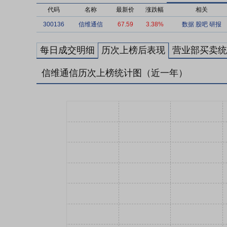
代码
名称
最新价
涨跌幅
相关
300136
信维通信
67.59
3.38%
数据
股吧
研报
每日成交明细
历次上榜后表现
营业部买卖统
信维通信历次上榜统计图（近一年）