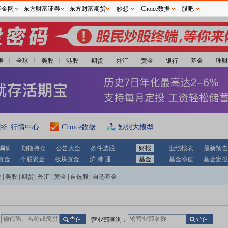
基金网
东方财富证券
东方财富期货
妙想
Choice数据
股吧
据
全球
美股
港股
期货
外汇
黄金
银行
基金
理财
行情中心
Choice数据
妙想大模型
调研
期指持仓
公告大全
条件选股
财报
业绩报表
最新预告
资金
个股资金
板块资金
沪 港 通
基金
基金净值
基金定投
股
|
美股
|
期货
|
外汇
|
黄金
|
自选股
|
自选基金
：
营业部查询：