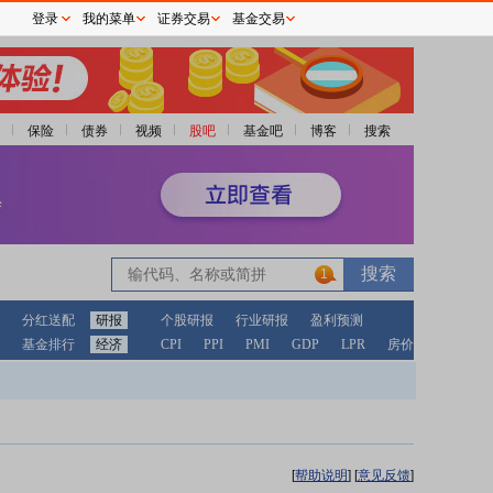
登录
我的菜单
证券交易
基金交易
保险
债券
视频
股吧
基金吧
博客
搜索
1
分红送配
研报
个股研报
行业研报
盈利预测
基金排行
经济
CPI
PPI
PMI
GDP
LPR
房价
[
帮助说明
]
[
意见反馈
]