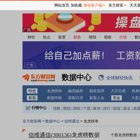
网站首页
加收藏
移动客户端
东方财富
天天
财经
焦点
股票
新股
期指
期权
行情
数
数据中心
全球财经快讯
特色
龙虎榜单
融资融券
股权质押
大宗交易
机构
新股
新股申购
新股日历
新股上会
资金
大盘
行情中心
指数
|
期指
|
期权
|
个股
|
板块
|
排行
|
新股
|
基金
|
港
东方财富网
>
数据中心
>
信维通信
> 龙虎榜单
信维通信(300136)
龙虎榜数据
个股龙虎榜数据