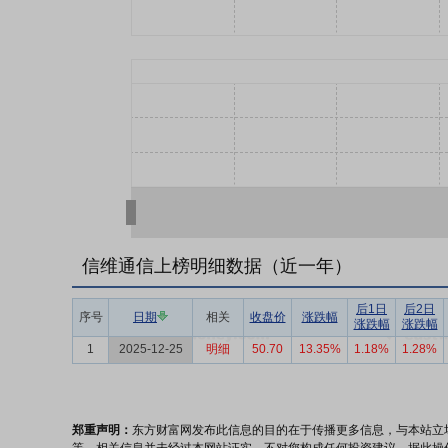
信维通信上榜明细数据（近一年）
后1日
后2日
序号
日期
相关
收盘价
涨跌幅
涨跌幅
涨跌幅
1
2025-12-25
明细
50.70
13.35%
1.18%
1.28%
郑重声明：
东方财富网发布此信息的目的在于传播更多信息，与本站立