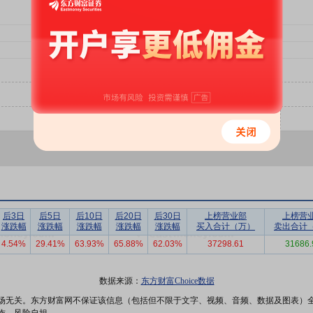
后3日
后5日
后10日
后20日
后30日
上榜营业部
上榜营
涨跌幅
涨跌幅
涨跌幅
涨跌幅
涨跌幅
买入合计（万）
卖出合计
4.54%
29.41%
63.93%
65.88%
62.03%
37298.61
31686.
数据来源：
东方财富Choice数据
场无关。东方财富网不保证该信息（包括但不限于文字、视频、音频、数据及图表）