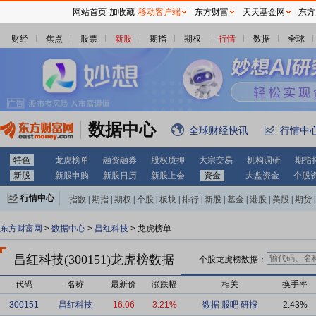
网站首页
加收藏
移动客户端
东方财富
天天基金网
东方
财经
焦点
股票
新股
期指
期权
行情
数据
全球
数据中心
全球财经快讯
行情中
特色
龙虎榜单
融资融券
股权质押
大宗交易
机构调研
期指
新股
新股申购
新股日历
新股上会
资金
大盘资金
个股
行情中心
指数
|
期指
|
期权
|
个股
|
板块
|
排行
|
新股
|
基金
|
港股
|
美股
|
期货
|
外汇
|
黄金
|
自选股
|
自选基金
东方财富网
>
数据中心
>
昌红科技
> 龙虎榜单
昌红科技(300151)
龙虎榜数据
个股龙虎榜数据：
代码
名称
最新价
涨跌幅
相关
换手率
300151
昌红科技
16.06
3.21%
数据
股吧
研报
2.43%