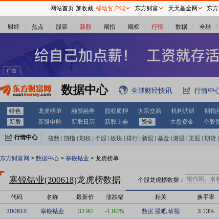
网站首页
加收藏
移动客户端
东方财富
天天基金网
东方
财经
焦点
股票
新股
期指
期权
行情
数据
全球
数据中心
全球财经快讯
行情中
特色
龙虎榜单
融资融券
股权质押
大宗交易
机构调研
期指
新股
新股申购
新股日历
新股上会
资金
大盘资金
个股
行情中心
指数
|
期指
|
期权
|
个股
|
板块
|
排行
|
新股
|
基金
|
港股
|
美股
|
期货
|
外汇
|
黄金
|
自选股
|
自选基金
东方财富网
>
数据中心
>
寒锐钴业
> 龙虎榜单
寒锐钴业(300618)
龙虎榜数据
个股龙虎榜数据：
代码
名称
最新价
涨跌幅
相关
换手率
300618
寒锐钴业
33.90
-1.80%
数据
股吧
研报
3.13%