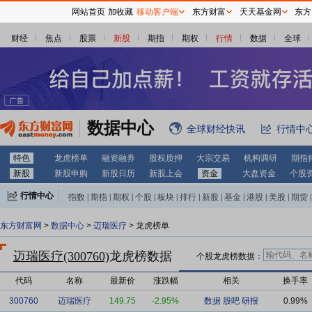
网站首页
加收藏
移动客户端
东方财富
天天基金网
东方
财经
焦点
股票
新股
期指
期权
行情
数据
全球
数据中心
全球财经快讯
行情中
特色
龙虎榜单
融资融券
股权质押
大宗交易
机构调研
期指
新股
新股申购
新股日历
新股上会
资金
大盘资金
个股
行情中心
指数
|
期指
|
期权
|
个股
|
板块
|
排行
|
新股
|
基金
|
港股
|
美股
|
期货
|
外汇
|
黄金
|
自选股
|
自选基金
东方财富网
>
数据中心
>
迈瑞医疗
> 龙虎榜单
迈瑞医疗(300760)
龙虎榜数据
个股龙虎榜数据：
代码
名称
最新价
涨跌幅
相关
换手率
300760
迈瑞医疗
149.75
-2.95%
数据
股吧
研报
0.99%