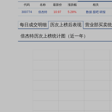
代码
名称
最新价
涨跌幅
相关
300774
倍杰特
10.97
5.28%
数据
股吧
研报
每日成交明细
历次上榜后表现
营业部买卖统
倍杰特历次上榜统计图（近一年）