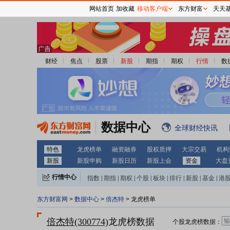
网站首页
加收藏
移动客户端
东方财富
天天
财经
焦点
股票
新股
期指
期权
行情
数
数据中心
全球财经快讯
特色
龙虎榜单
融资融券
股权质押
大宗交易
机构
新股
新股申购
新股日历
新股上会
资金
大盘
行情中心
指数
|
期指
|
期权
|
个股
|
板块
|
排行
|
新股
|
基金
|
港
东方财富网
>
数据中心
>
倍杰特
> 龙虎榜单
倍杰特(300774)
龙虎榜数据
个股龙虎榜数据：