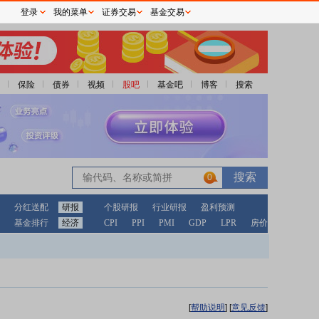
登录
我的菜单
证券交易
基金交易
保险
债券
视频
股吧
基金吧
博客
搜索
0
分红送配
研报
个股研报
行业研报
盈利预测
基金排行
经济
CPI
PPI
PMI
GDP
LPR
房价
[
帮助说明
]
[
意见反馈
]