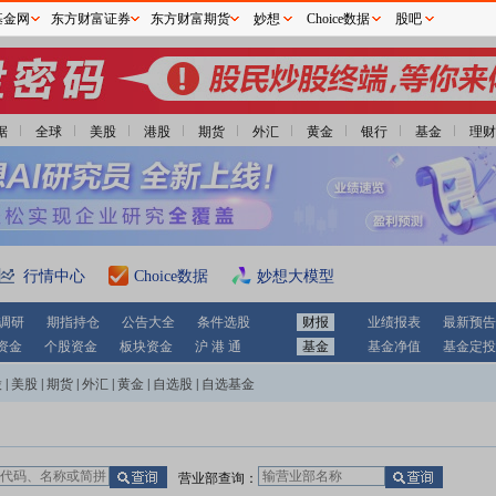
基金网
东方财富证券
东方财富期货
妙想
Choice数据
股吧
据
全球
美股
港股
期货
外汇
黄金
银行
基金
理财
行情中心
Choice数据
妙想大模型
调研
期指持仓
公告大全
条件选股
财报
业绩报表
最新预告
资金
个股资金
板块资金
沪 港 通
基金
基金净值
基金定投
股
|
美股
|
期货
|
外汇
|
黄金
|
自选股
|
自选基金
营业部查询：