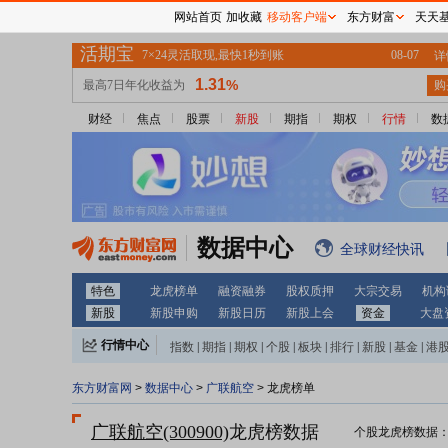
网站首页
加收藏
移动客户端
东方财富
天天
财经
焦点
股票
新股
期指
期权
行情
数
数据中心
全球财经快讯
特色
龙虎榜单
融资融券
股权质押
大宗交易
机构
新股
新股申购
新股日历
新股上会
资金
大盘
行情中心
指数
|
期指
|
期权
|
个股
|
板块
|
排行
|
新股
|
基金
|
港
东方财富网
>
数据中心
>
广联航空
> 龙虎榜单
广联航空(300900)
龙虎榜数据
个股龙虎榜数据