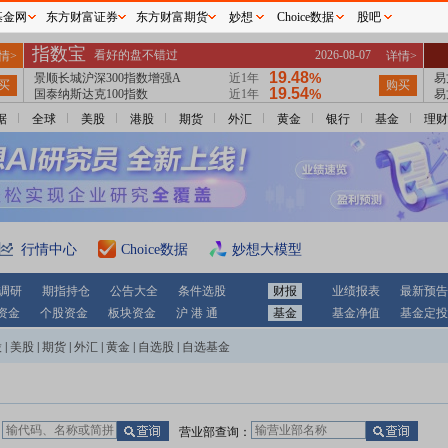
基金网
东方财富证券
东方财富期货
妙想
Choice数据
股吧
据
全球
美股
港股
期货
外汇
黄金
银行
基金
理财
行情中心
Choice数据
妙想大模型
调研
期指持仓
公告大全
条件选股
财报
业绩报表
最新预告
资金
个股资金
板块资金
沪 港 通
基金
基金净值
基金定投
股
|
美股
|
期货
|
外汇
|
黄金
|
自选股
|
自选基金
：
营业部查询：