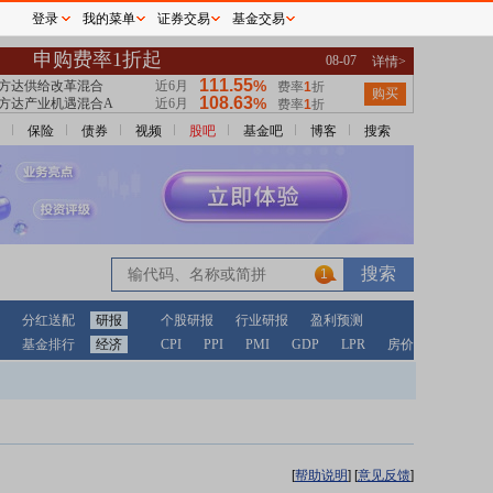
登录
我的菜单
证券交易
基金交易
保险
债券
视频
股吧
基金吧
博客
搜索
1
分红送配
研报
个股研报
行业研报
盈利预测
基金排行
经济
CPI
PPI
PMI
GDP
LPR
房价
[
帮助说明
]
[
意见反馈
]