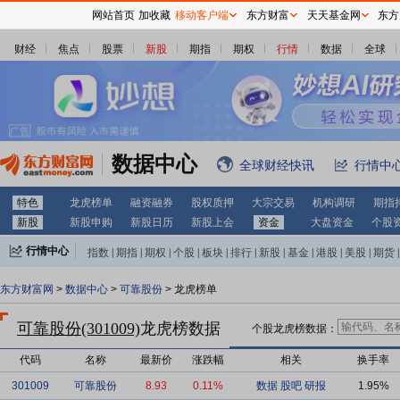
网站首页
加收藏
移动客户端
东方财富
天天基金网
东方
财经
焦点
股票
新股
期指
期权
行情
数据
全球
数据中心
全球财经快讯
行情中
特色
龙虎榜单
融资融券
股权质押
大宗交易
机构调研
期指
新股
新股申购
新股日历
新股上会
资金
大盘资金
个股
行情中心
指数
|
期指
|
期权
|
个股
|
板块
|
排行
|
新股
|
基金
|
港股
|
美股
|
期货
|
外汇
|
黄金
|
自选股
|
自选基金
东方财富网
>
数据中心
>
可靠股份
> 龙虎榜单
可靠股份(301009)
龙虎榜数据
个股龙虎榜数据：
代码
名称
最新价
涨跌幅
相关
换手率
301009
可靠股份
8.93
0.11%
数据
股吧
研报
1.95%