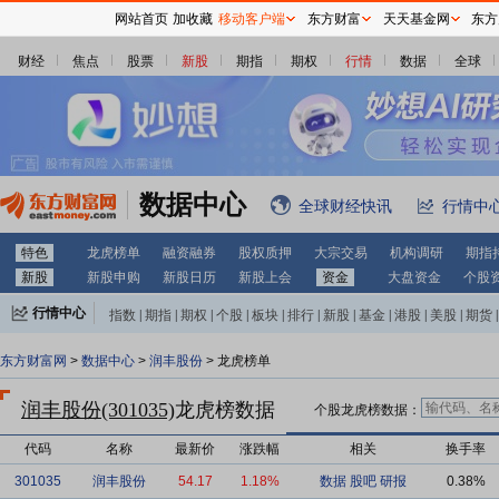
网站首页
加收藏
移动客户端
东方财富
天天基金网
东方
财经
焦点
股票
新股
期指
期权
行情
数据
全球
数据中心
全球财经快讯
行情中
特色
龙虎榜单
融资融券
股权质押
大宗交易
机构调研
期指
新股
新股申购
新股日历
新股上会
资金
大盘资金
个股
行情中心
指数
|
期指
|
期权
|
个股
|
板块
|
排行
|
新股
|
基金
|
港股
|
美股
|
期货
|
外汇
|
黄金
|
自选股
|
自选基金
东方财富网
>
数据中心
>
润丰股份
> 龙虎榜单
润丰股份(301035)
龙虎榜数据
个股龙虎榜数据：
代码
名称
最新价
涨跌幅
相关
换手率
301035
润丰股份
54.17
1.18%
数据
股吧
研报
0.38%