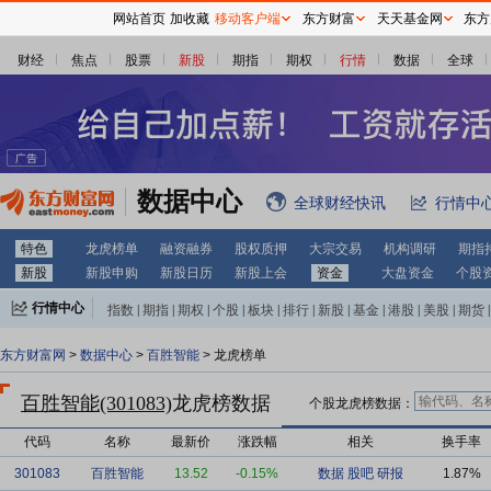
网站首页
加收藏
移动客户端
东方财富
天天基金网
东方
财经
焦点
股票
新股
期指
期权
行情
数据
全球
数据中心
全球财经快讯
行情中
特色
龙虎榜单
融资融券
股权质押
大宗交易
机构调研
期指
新股
新股申购
新股日历
新股上会
资金
大盘资金
个股
行情中心
指数
|
期指
|
期权
|
个股
|
板块
|
排行
|
新股
|
基金
|
港股
|
美股
|
期货
|
外汇
|
黄金
|
自选股
|
自选基金
东方财富网
>
数据中心
>
百胜智能
> 龙虎榜单
百胜智能(301083)
龙虎榜数据
个股龙虎榜数据：
代码
名称
最新价
涨跌幅
相关
换手率
301083
百胜智能
13.52
-0.15%
数据
股吧
研报
1.87%