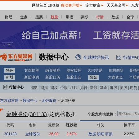
网站首页
加收藏
移动客户端
东方财富
天天基金网
东方
财经
焦点
股票
新股
期指
期权
行情
数据
全球
数据中心
全球财经快讯
行情中
特色
龙虎榜单
融资融券
股权质押
大宗交易
机构调研
期指
新股
新股申购
新股日历
新股上会
资金
大盘资金
个股
行情中心
指数
|
期指
|
期权
|
个股
|
板块
|
排行
|
新股
|
基金
|
港股
|
美股
|
期货
|
外汇
|
黄金
|
自选股
|
自选基金
东方财富网
>
数据中心
>
金钟股份
> 龙虎榜单
金钟股份(301133)
龙虎榜数据
个股龙虎榜数据：
代码
名称
最新价
涨跌幅
相关
换手率
301133
金钟股份
26.90
2.67%
数据
股吧
研报
2.23%