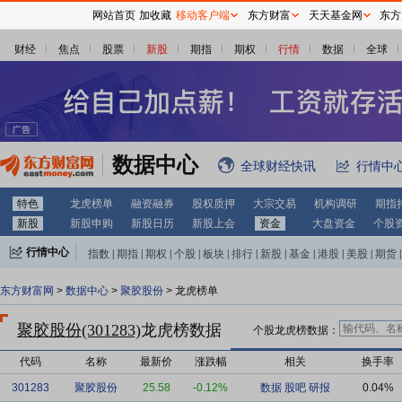
网站首页
加收藏
移动客户端
东方财富
天天基金网
东方
财经
焦点
股票
新股
期指
期权
行情
数据
全球
数据中心
全球财经快讯
行情中
特色
龙虎榜单
融资融券
股权质押
大宗交易
机构调研
期指
新股
新股申购
新股日历
新股上会
资金
大盘资金
个股
行情中心
指数
|
期指
|
期权
|
个股
|
板块
|
排行
|
新股
|
基金
|
港股
|
美股
|
期货
|
外汇
|
黄金
|
自选股
|
自选基金
东方财富网
>
数据中心
>
聚胶股份
> 龙虎榜单
聚胶股份(301283)
龙虎榜数据
个股龙虎榜数据：
代码
名称
最新价
涨跌幅
相关
换手率
301283
聚胶股份
25.58
-0.12%
数据
股吧
研报
0.04%