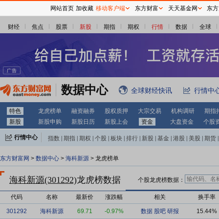
网站首页
加收藏
移动客户端
东方财富
天天基金网
东方
财经
焦点
股票
新股
期指
期权
行情
数据
全球
数据中心
全球财经快讯
行情中
特色
龙虎榜单
融资融券
股权质押
大宗交易
机构调研
期指
新股
新股申购
新股日历
新股上会
资金
大盘资金
个股
行情中心
指数
|
期指
|
期权
|
个股
|
板块
|
排行
|
新股
|
基金
|
港股
|
美股
|
期货
|
外汇
|
黄金
|
自选股
|
自选基金
东方财富网
>
数据中心
>
海科新源
> 龙虎榜单
海科新源(301292)
龙虎榜数据
个股龙虎榜数据：
代码
名称
最新价
涨跌幅
相关
换手率
301292
海科新源
69.71
-0.97%
数据
股吧
研报
15.44%