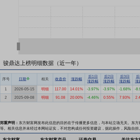
骏鼎达上榜明细数据（近一年）
后1日
后2日
后3日
后
序号
日期
相关
收盘价
涨跌幅
涨跌幅
涨跌幅
涨跌幅
涨
1
2026-05-15
明细
117.00
14.01%
-3.97%
-3.97%
-1.68%
-8
2
2025-09-08
明细
91.08
20.00%
-4.46%
0.55%
7.93%
2.
郑重声明：
东方财富网发布此信息的目的在于传播更多信息，与本站立场无关。东方
等。相关信息并未经过本网站证实，不对您构成任何投资建议，据此操作，风险自担