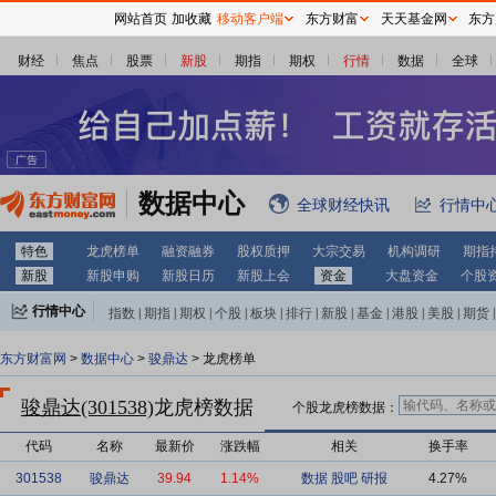
网站首页
加收藏
移动客户端
东方财富
天天基金网
东方
财经
焦点
股票
新股
期指
期权
行情
数据
全球
数据中心
全球财经快讯
行情中
特色
龙虎榜单
融资融券
股权质押
大宗交易
机构调研
期指
新股
新股申购
新股日历
新股上会
资金
大盘资金
个股
行情中心
指数
|
期指
|
期权
|
个股
|
板块
|
排行
|
新股
|
基金
|
港股
|
美股
|
期货
|
外汇
|
黄金
|
自选股
|
自选基金
东方财富网
>
数据中心
>
骏鼎达
> 龙虎榜单
骏鼎达(301538)
龙虎榜数据
个股龙虎榜数据：
代码
名称
最新价
涨跌幅
相关
换手率
301538
骏鼎达
39.94
1.14%
数据
股吧
研报
4.27%