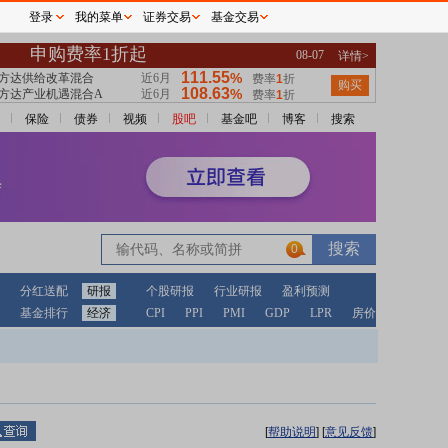
登录
我的菜单
证券交易
基金交易
保险
债券
视频
股吧
基金吧
博客
搜索
0
分红送配
研报
个股研报
行业研报
盈利预测
基金排行
经济
CPI
PPI
PMI
GDP
LPR
房价
[
帮助说明
]
[
意见反馈
]