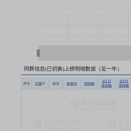
同辉信息(已切换)上榜明细数据（近一年）
后1日
后2日
序号
日期
相关
收盘价
涨跌幅
涨跌幅
涨跌幅